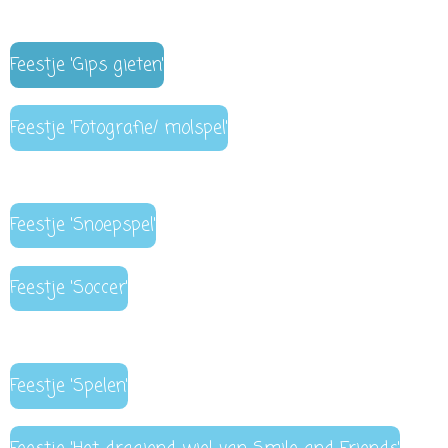
Feestje 'Gips gieten'
Feestje 'Fotografie/ molspel'
Feestje 'Snoepspel'
Feestje 'Soccer'
Feestje 'Spelen'