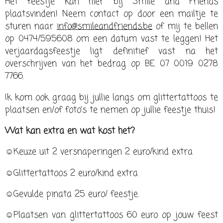
Het feestje kan hier bij Smile and Friends
plaatsvinden! Neem contact op door een mailtje te
sturen naar
info@smileandfriends.be
of mij te bellen
op 0474/595608 om een datum vast te leggen! Het
verjaardagsfeestje ligt definitief vast na het
overschrijven van het bedrag op BE 07 0019 0278
7766.
Ik kom ook graag bij jullie langs om glittertattoos te
plaatsen en/of foto's te nemen op jullie feestje thuis!
Wat kan extra en wat kost het?
☺Keuze uit 2 versnaperingen 2 euro/kind extra
☺Glittertattoos 2 euro/kind extra
☺Gevulde pinata 25 euro/ feestje.
☺Plaatsen van glittertattoos 60 euro op jouw feest