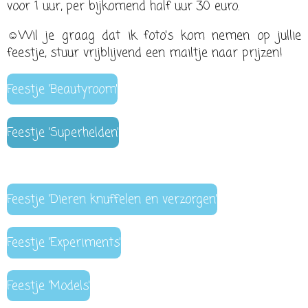
voor 1 uur, per bijkomend half uur 30 euro.
☺Wil je graag dat ik foto's kom nemen op jullie
feestje, stuur vrijblijvend een mailtje naar prijzen!
Feestje 'Beautyroom'
Feestje 'Superhelden'
Feestje 'Dieren knuffelen en verzorgen'
Feestje 'Experiments'
Feestje 'Models'