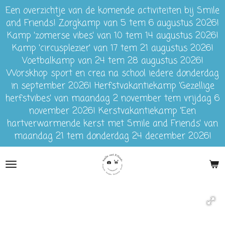
Een overzichtje van de komende activiteiten bij Smile
Ga
and Friends! Zorgkamp van 5 tem 6 augustus 2026!
direct
Kamp 'zomerse vibes' van 10 tem 14 augustus 2026!
naar
Kamp 'circusplezier' van 17 tem 21 augustus 2026!
de
Voetbalkamp van 24 tem 28 augustus 2026!
hoofdinhoud
Worskhop sport en crea na school iedere donderdag
in september 2026! Herfstvakantiekamp 'Gezellige
herfstvibes' van maandag 2 november tem vrijdag 6
november 2026! Kerstvakantiekamp 'Een
hartverwarmende kerst met Smile and Friends' van
maandag 21 tem donderdag 24 december 2026!