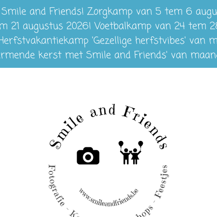
ij Smile and Friends! Zorgkamp van 5 tem 6 aug
 tem 21 augustus 2026! Voetbalkamp van 24 tem 
 Herfstvakantiekamp 'Gezellige herfstvibes' va
armende kerst met Smile and Friends' van maan