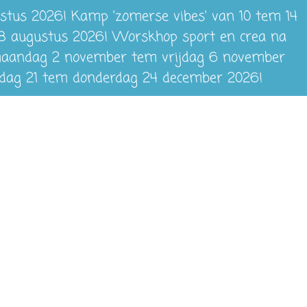
ustus 2026! Kamp 'zomerse vibes' van 10 tem 14
28 augustus 2026! Worskhop sport en crea na
n maandag 2 november tem vrijdag 6 november
dag 21 tem donderdag 24 december 2026!