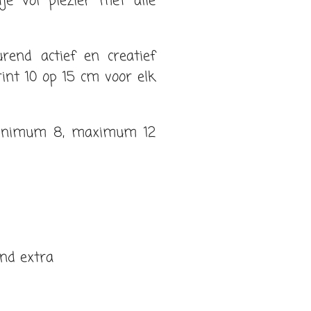
je vol plezier met alle
end actief en creatief
print 10 op 15 cm voor elk
inimum 8, maximum 12
nd extra