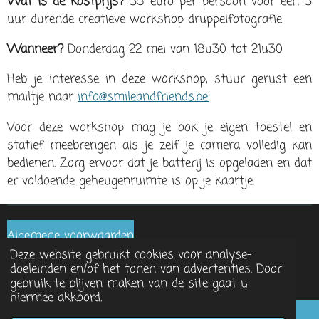
Wat is de kostprijs?
35 euro per persoon voor een 3
uur durende creatieve workshop druppelfotografie
Wanneer?
Donderdag 22 mei van 18u30 tot 21u30
Heb je interesse in deze workshop, stuur gerust een
mailtje naar
info@smileandfriends.be.
Voor deze workshop mag je ook je eigen toestel en
statief meebrengen als je zelf je camera volledig kan
bedienen. Zorg ervoor dat je batterij is opgeladen en dat
er voldoende geheugenruimte is op je kaartje.
Algemene voorwaarden
Deze website gebruikt cookies voor analyse-
© 2020 Smile and Friends
doeleinden en/of het tonen van advertenties. Door
Powered by
JouwWeb
gebruik te blijven maken van de site gaat u
hiermee akkoord.