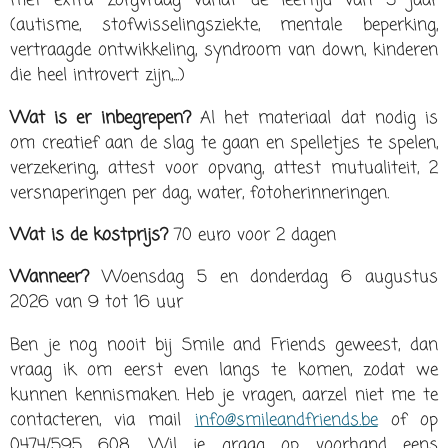
met extra zorgvraag vanaf de leeftijd van 5 jaar
(autisme, stofwisselingsziekte, mentale beperking,
vertraagde ontwikkeling, syndroom van down, kinderen
die heel introvert zijn,...)
Wat is er inbegrepen?
Al het materiaal dat nodig is
om creatief aan de slag te gaan en spelletjes te spelen,
verzekering, attest voor opvang, attest mutualiteit, 2
versnaperingen per dag, water, fotoherinneringen.
Wat is de kostprijs?
70 euro voor 2 dagen
Wanneer?
Woensdag 5 en donderdag 6 augustus
2026 van 9 tot 16 uur
Ben je nog nooit bij Smile and Friends geweest, dan
vraag ik om eerst even langs te komen, zodat we
kunnen kennismaken. Heb je vragen, aarzel niet me te
contacteren, via mail
info@smileandfriends.be
of op
0474/595 608. Wil je graag op voorhand eens